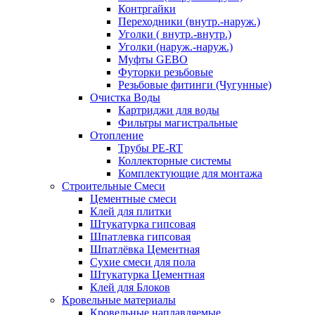
Контргайки
Переходники (внутр.-наруж.)
Уголки ( внутр.-внутр.)
Уголки (наруж.-наруж.)
Муфты GEBO
Футорки резьбовые
Резьбовые фитинги (Чугунные)
Очистка Воды
Картриджи для воды
Фильтры магистральные
Отопление
Трубы PE-RT
Коллекторные системы
Комплектующие для монтажа
Строительные Смеси
Цементные смеси
Клей для плитки
Штукатурка гипсовая
Шпатлевка гипсовая
Шпатлёвка Цементная
Сухие смеси для пола
Штукатурка Цементная
Клей для Блоков
Кровельные материалы
Кровельные наплавляемые