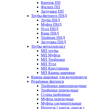
Крепеж ПП
Фильтр ПП
Заглушки ПП
Трубы,фитинги ПНД
Труба ПНД
Муфта ПНД
Угол ПНД
Кран ПНД
Тройник ПНД
Заглушка ПНД
Трубы металлопласт
МП трубы
МП Муфты
МП Тройники
МП Угол
МП Крестовины
МП Краны шаровые
Краны шаровые для водопровода
Резьбовые фитинги
Тройники равнопроходные
Тройники переходные
Сгоны разборные
Муфты переходные
Муфты соединительные
Ниппель ( наруж.-наруж.)