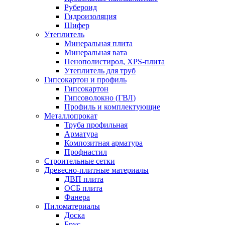
Рубероид
Гидроизоляция
Шифер
Утеплитель
Минеральная плита
Минеральная вата
Пенополистирол, XPS-плита
Утеплитель для труб
Гипсокартон и профиль
Гипсокартон
Гипсоволокно (ГВЛ)
Профиль и комплектующие
Металлопрокат
Труба профильная
Арматура
Композитная арматура
Профнастил
Строительные сетки
Древесно-плитные материалы
ДВП плита
ОСБ плита
Фанера
Пиломатериалы
Доска
Брус