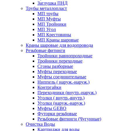
Заглушка ПНД
Трубы металлопласт
МП трубы
МП Муфты
МП Тройники
МП Угол
МП Крестовины
МП Краны шаровые
Краны шаровые для водопровода
Резьбовые фитинги
Тройники равнопроходные
Тройники переходные
Сгоны разборные
Муфты переходные
Муфты соединительные
Ниппель ( наруж.-наруж.)
Контргайки
Переходники (внутр.-наруж.)
Уголки ( внутр.-внутр.)
Уголки (наруж.-наруж.)
Муфты GEBO
Футорки резьбовые
Резьбовые фитинги (Чугунные)
Очистка Воды
Картриджи для воды