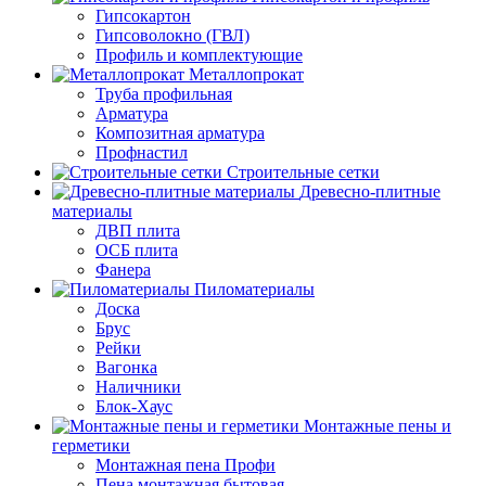
Гипсокартон
Гипсоволокно (ГВЛ)
Профиль и комплектующие
Металлопрокат
Труба профильная
Арматура
Композитная арматура
Профнастил
Строительные сетки
Древесно-плитные
материалы
ДВП плита
ОСБ плита
Фанера
Пиломатериалы
Доска
Брус
Рейки
Вагонка
Наличники
Блок-Хаус
Монтажные пены и
герметики
Монтажная пена Профи
Пена монтажная бытовая